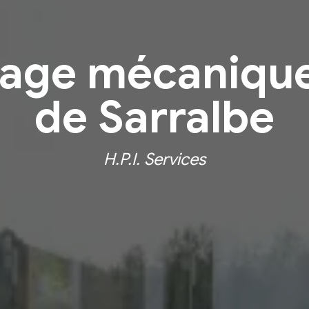
yage mécanique
de Sarralbe
H.P.I. Services