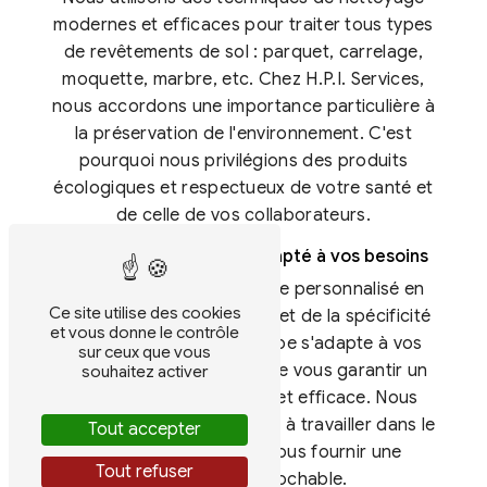
modernes et efficaces pour traiter tous types
de revêtements de sol : parquet, carrelage,
moquette, marbre, etc. Chez H.P.I. Services,
nous accordons une importance particulière à
la préservation de l'environnement. C'est
pourquoi nous privilégions des produits
écologiques et respectueux de votre santé et
de celle de vos collaborateurs.
Un service sur-mesure adapté à vos besoins
Nous proposons un service personnalisé en
Ce site utilise des cookies
fonction de vos exigences et de la spécificité
et vous donne le contrôle
de vos locaux. Notre équipe s'adapte à vos
sur ceux que vous
contraintes horaires afin de vous garantir un
souhaitez activer
nettoyage de sol discret et efficace. Nous
mettons un point d'honneur à travailler dans le
Tout accepter
respect des lieux et à vous fournir une
Tout refuser
prestation irréprochable.