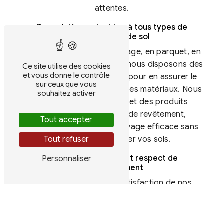
attentes.
Des solutions adaptées à tous types de
revêtements de sol
Que votre sol soit en carrelage, en parquet, en
béton ciré ou en moquette, nous disposons des
Ce site utilise des cookies
et vous donne le contrôle
compétences nécessaires pour en assurer le
sur ceux que vous
nettoyage dans le respect des matériaux. Nous
souhaitez activer
utilisons des techniques et des produits
adaptés à chaque type de revêtement,
Tout accepter
garantissant ainsi un nettoyage efficace sans
Tout refuser
risque d'endommager vos sols.
Engagement qualité et respect de
Personnaliser
l'environnement
Chez H.P.I. Services, la satisfaction de nos
clients est notre priorité. C'est pourquoi nous
nous engageons à fournir des prestations de
qualité, dans le respect des délais convenus. De