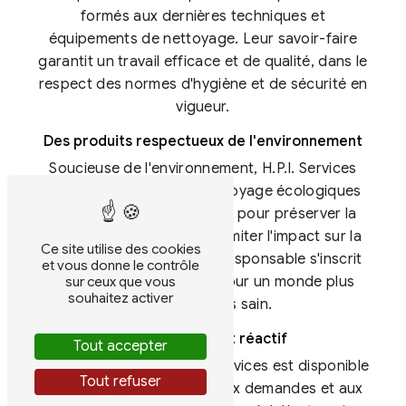
formés aux dernières techniques et
équipements de nettoyage. Leur savoir-faire
garantit un travail efficace et de qualité, dans le
respect des normes d'hygiène et de sécurité en
vigueur.
Des produits respectueux de l'environnement
Soucieuse de l'environnement, H.P.I. Services
utilise des produits de nettoyage écologiques
et respectueux de la santé pour préserver la
qualité de l'air intérieur et limiter l'impact sur la
Ce site utilise des cookies
planète. Cette démarche responsable s'inscrit
et vous donne le contrôle
dans une volonté d'agir pour un monde plus
sur ceux que vous
souhaitez activer
durable et plus sain.
Un service client réactif
Tout accepter
Le service client de H.P.I. Services est disponible
Tout refuser
et réactif pour répondre aux demandes et aux