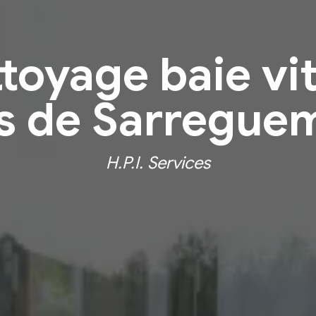
toyage baie vi
s de Sarregue
H.P.I. Services