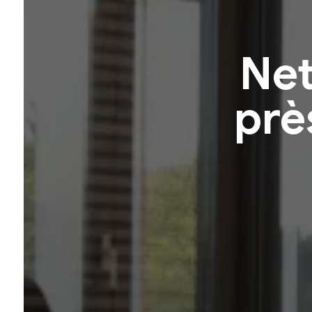
Net
prè