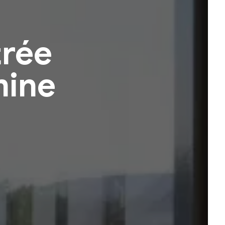
trée
mine