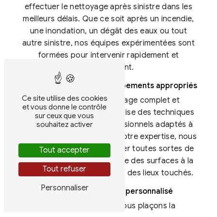
effectuer le nettoyage après sinistre dans les
meilleurs délais. Que ce soit après un incendie,
une inondation, un dégât des eaux ou tout
autre sinistre, nos équipes expérimentées sont
formées pour intervenir rapidement et
efficacement.
Des techniques et des équipements appropriés
Ce site utilise des cookies
Pour garantir un nettoyage complet et
et vous donne le contrôle
minutieux, H.P.I. Services utilise des techniques
sur ceux que vous
et des équipements professionnels adaptés à
souhaitez activer
chaque situation. Grâce à notre expertise, nous
sommes en mesure de traiter toutes sortes de
Tout accepter
dégâts, du simple nettoyage des surfaces à la
Tout refuser
désinfection en profondeur des lieux touchés.
Personnaliser
Un accompagnement personnalisé
Chez H.P.I. Services, nous plaçons la