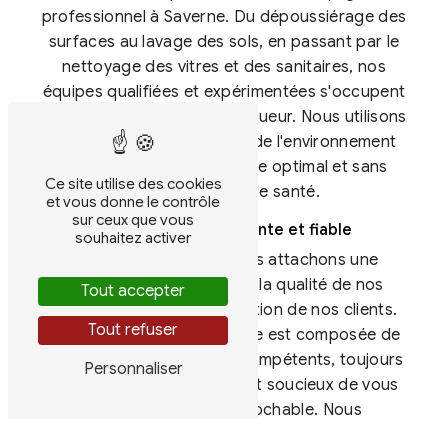
professionnel à Saverne. Du dépoussiérage des
surfaces au lavage des sols, en passant par le
nettoyage des vitres et des sanitaires, nos
équipes qualifiées et expérimentées s'occupent
de tout avec efficacité et rigueur. Nous utilisons
des produits respectueux de l'environnement
pour garantir un nettoyage optimal et sans
Ce site utilise des cookies
danger pour votre santé.
et vous donne le contrôle
sur ceux que vous
Une équipe compétente et fiable
souhaitez activer
Chez H.P.I. Services, nous attachons une
importance primordiale à la qualité de nos
Tout accepter
prestations et à la satisfaction de nos clients.
Tout refuser
C'est pourquoi notre équipe est composée de
professionnels formés et compétents, toujours
Personnaliser
à l'écoute de vos besoins et soucieux de vous
offrir un service irréprochable. Nous
intervenons à Saverne et ses environs dans les