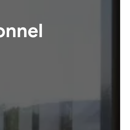
onnel
e