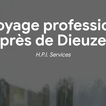
oyage professi
près de Dieuz
H.P.I. Services